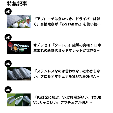
特集記事
「アプローチは食いつき、ドライバーは弾
く」髙橋竜彦が『Z-STAR XV』を使い続け
る理由
オデッセイ『タートル』旋風の真相！ 日本
生まれの新世代ミッドマレットが世界を席
巻
「ステンレスなのは言われないとわからな
い」プロもアマチュアも驚いたHONMA
WEDGEの打感とスピン
「Pxは楽に飛ぶ。Vxは打感がいい。TOUR
Vはカッコいい」アマチュアが選ぶ
HONMA「T//WORLD アイアン」