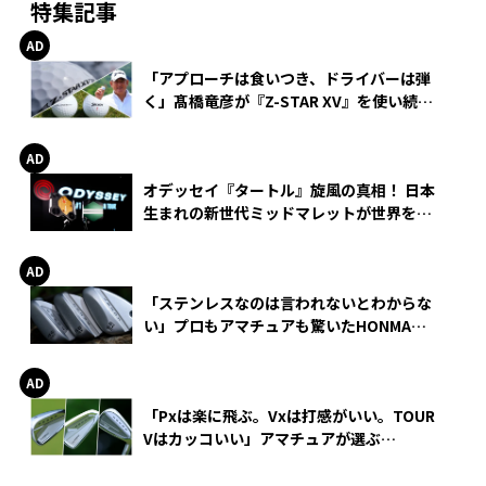
特集記事
「アプローチは食いつき、ドライバーは弾
く」髙橋竜彦が『Z-STAR XV』を使い続け
る理由
オデッセイ『タートル』旋風の真相！ 日本
生まれの新世代ミッドマレットが世界を席
巻
「ステンレスなのは言われないとわからな
い」プロもアマチュアも驚いたHONMA
WEDGEの打感とスピン
「Pxは楽に飛ぶ。Vxは打感がいい。TOUR
Vはカッコいい」アマチュアが選ぶ
HONMA「T//WORLD アイアン」