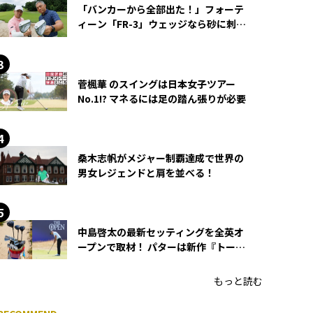
「バンカーから全部出た！」フォーテ
ィーン「FR-3」ウェッジなら砂に刺さ
らず脱出できる？
菅楓華 のスイングは日本女子ツアー
No.1!? マネるには足の踏ん張りが必要
桑木志帆がメジャー制覇達成で世界の
男女レジェンドと肩を並べる！
中島啓太の最新セッティングを全英オ
ープンで取材！ パターは新作『トーチ
ド』を投入
もっと読む