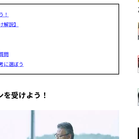
う！
け解説】
質問
考に選ぼう
ンを受けよう！