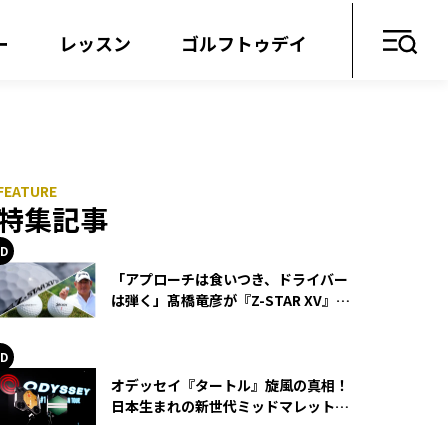
ー
レッスン
ゴルフトゥデイ
特集記事
「アプローチは食いつき、ドライバー
は弾く」髙橋竜彦が『Z-STAR XV』を
使い続ける理由
オデッセイ『タートル』旋風の真相！
日本生まれの新世代ミッドマレットが
世界を席巻