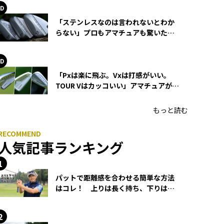
「ステンレスなのは言われないとわか
らない」プロもアマチュアも驚いた
HONMA WEDGEの打感とスピン
「Pxは楽に飛ぶ。Vxは打感がいい。
TOUR Vはカッコいい」アマチュアが選
ぶHONMA「T//WORLD アイアン」
もっと読む
人気記事ランキング
パットで距離感を合わせる簡単な方法
はコレ！ 上りは長く持ち、下りは短
く持つ！