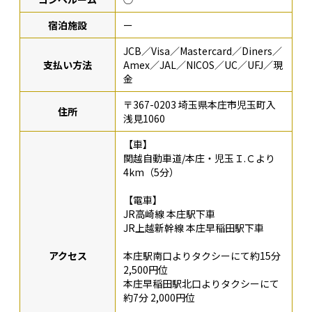
宿泊施設
ー
JCB／Visa／Mastercard／Diners／
支払い方法
Amex／JAL／NICOS／UC／UFJ／現
金
〒367-0203 埼玉県本庄市児玉町入
住所
浅見1060
【車】
関越自動車道/本庄・児玉Ｉ.Ｃより
4km（5分）
【電車】
JR高崎線 本庄駅下車
JR上越新幹線 本庄早稲田駅下車
アクセス
本庄駅南口よりタクシーにて約15分
2,500円位
本庄早稲田駅北口よりタクシーにて
約7分 2,000円位