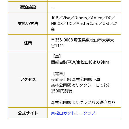
宿泊施設
ー
JCB／Visa／Diners／Amex／DC／
支払い方法
NICOS／UC／MasterCard／UFJ／現
金
〒355-0008 埼玉県東松山市大字大
住所
谷1111
【車】
関越自動車道/東松山ICより9km
【電車】
アクセス
東武東上線 森林公園駅下車
森林公園駅よりタクシーにて7分
1500円前後
森林公園駅よりクラブバス送迎あり
公式サイト
東松山カントリークラブ