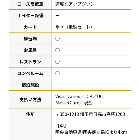
コース高低差
適度なアップダウン
ナイター設備
ー
カート
歩き（電動カート）
練習場
◯
お風呂
◯
レストラン
◯
コンペルーム
◯
宿泊施設
ー
Visa／Amex／JCB／UC／
支払い方法
MasterCard／現金
住所
〒350-1213 埼玉県日高市高萩1203
【車】
圏央自動車道/圏央鶴ヶ島ICより4km