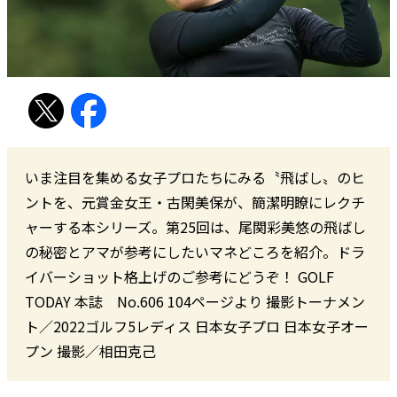
いま注目を集める女子プロたちにみる〝飛ばし〟のヒ
ントを、元賞金女王・古閑美保が、簡潔明瞭にレクチ
ャーする本シリーズ。第25回は、尾関彩美悠の飛ばし
の秘密とアマが参考にしたいマネどころを紹介。ドラ
イバーショット格上げのご参考にどうぞ！ GOLF
TODAY 本誌 No.606 104ページより 撮影トーナメン
ト／2022ゴルフ5レディス 日本女子プロ 日本女子オー
プン 撮影／相田克己