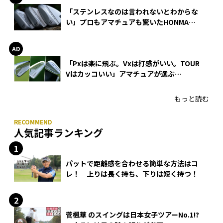
「ステンレスなのは言われないとわからな
い」プロもアマチュアも驚いたHONMA
WEDGEの打感とスピン
「Pxは楽に飛ぶ。Vxは打感がいい。TOUR
Vはカッコいい」アマチュアが選ぶ
HONMA「T//WORLD アイアン」
もっと読む
人気記事ランキング
パットで距離感を合わせる簡単な方法はコ
レ！ 上りは長く持ち、下りは短く持つ！
菅楓華 のスイングは日本女子ツアーNo.1!?