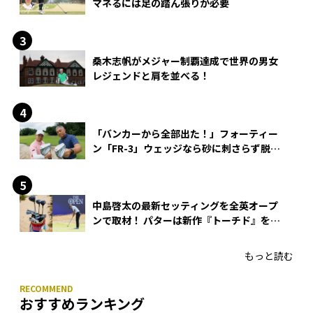
マネるには足の踏ん張りが必要
桑木志帆がメジャー制覇達成で世界の男女
レジェンドと肩を並べる！
「バンカーから全部出た！」フォーティー
ン「FR-3」ウェッジなら砂に刺さらず脱出
できる？
中島啓太の最新セッティングを全英オープ
ンで取材！ パターは新作『トーチド』を投
入
もっと読む
おすすめランキング