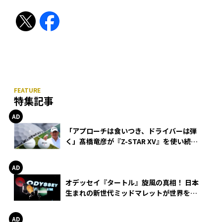
特集記事
「アプローチは食いつき、ドライバーは弾
く」髙橋竜彦が『Z-STAR XV』を使い続け
る理由
オデッセイ『タートル』旋風の真相！ 日本
生まれの新世代ミッドマレットが世界を席
巻