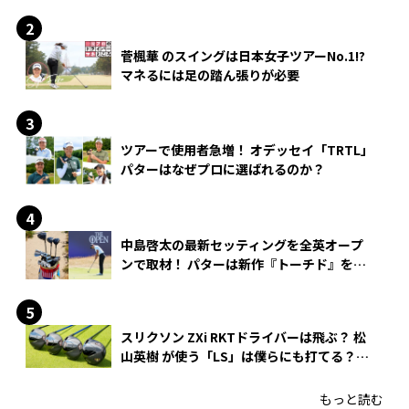
菅楓華 のスイングは日本女子ツアーNo.1!?
マネるには足の踏ん張りが必要
ツアーで使用者急増！ オデッセイ「TRTL」
パターはなぜプロに選ばれるのか？
中島啓太の最新セッティングを全英オープ
ンで取材！ パターは新作『トーチド』を投
入
スリクソン ZXi RKTドライバーは飛ぶ？ 松
山英樹 が使う「LS」は僕らにも打てる？
4モデルをさっそくテストした！
もっと読む