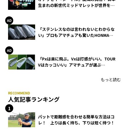
生まれの新世代ミッドマレットが世界を席
巻
「ステンレスなのは言われないとわからな
い」プロもアマチュアも驚いたHONMA
WEDGEの打感とスピン
「Pxは楽に飛ぶ。Vxは打感がいい。TOUR
Vはカッコいい」アマチュアが選ぶ
HONMA「T//WORLD アイアン」
もっと読む
人気記事ランキング
パットで距離感を合わせる簡単な方法はコ
レ！ 上りは長く持ち、下りは短く持つ！