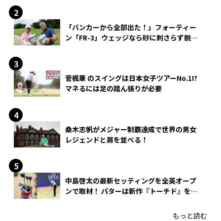
「バンカーから全部出た！」フォーティー
ン「FR-3」ウェッジなら砂に刺さらず脱出
できる？
菅楓華 のスイングは日本女子ツアーNo.1!?
マネるには足の踏ん張りが必要
桑木志帆がメジャー制覇達成で世界の男女
レジェンドと肩を並べる！
中島啓太の最新セッティングを全英オープ
ンで取材！ パターは新作『トーチド』を投
入
もっと読む