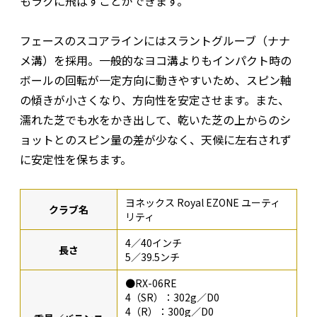
もラクに飛ばすことができます。
フェースのスコアラインにはスラントグルーブ（ナナ
メ溝）を採用。一般的なヨコ溝よりもインパクト時の
ボールの回転が一定方向に動きやすいため、スピン軸
の傾きが小さくなり、方向性を安定させます。また、
濡れた芝でも水をかき出して、乾いた芝の上からのシ
ョットとのスピン量の差が少なく、天候に左右されず
に安定性を保ちます。
ヨネックス Royal EZONE ユーティ
クラブ名
リティ
4／40インチ
長さ
5／39.5ンチ
●RX-06RE
4（SR）：302g／D0
4（R）：300g／D0