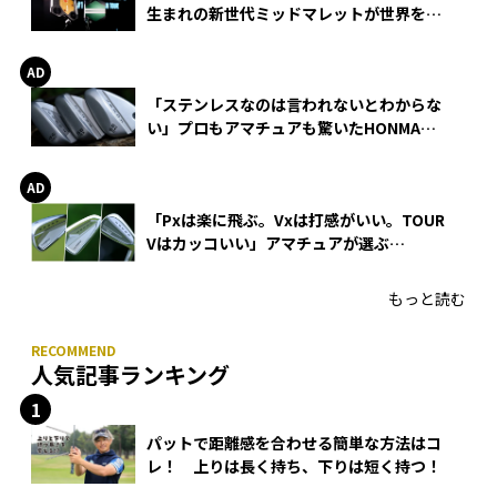
生まれの新世代ミッドマレットが世界を席
巻
「ステンレスなのは言われないとわからな
い」プロもアマチュアも驚いたHONMA
WEDGEの打感とスピン
「Pxは楽に飛ぶ。Vxは打感がいい。TOUR
Vはカッコいい」アマチュアが選ぶ
HONMA「T//WORLD アイアン」
もっと読む
人気記事ランキング
パットで距離感を合わせる簡単な方法はコ
レ！ 上りは長く持ち、下りは短く持つ！