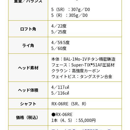
重量／バランス
5（SR）：307g／D0
5（R）：305g／D0
4／22度
ロフト角
5／25度
4／59.5度
ライ角
5／60度
本体：8AL-1Mo-1Vチタン精密鋳造
フェース：Super-TIX®51AF圧延材
ヘッド素材
クラウン：高強度カーボン
ウェイトビス：タングステン合金
4／117㎤
ヘッド体積
5／116㎤
シャフト
RX-06RE（SR、R）
●RX-06RE
価格（税込）
1本（4、5）：55,000円