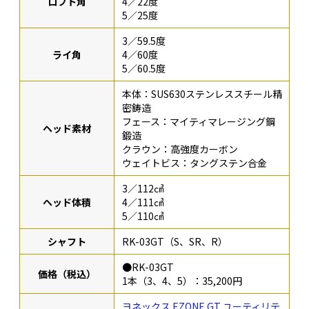
ロフト角
4／22度
5／25度
3／59.5度
ライ角
4／60度
5／60.5度
本体：SUS630ステンレススチール精
密鋳造
フェース：マイティマレージング鋼
ヘッド素材
鍛造
クラウン：高強度カーボン
ウェイトビス：タングステン合金
3／112㎤
ヘッド体積
4／111㎤
5／110㎤
シャフト
RK-03GT（S、SR、R）
●RK-03GT
価格（税込）
1本（3、4、5）：35,200円
ヨネックス EZONE GT ユーティリテ