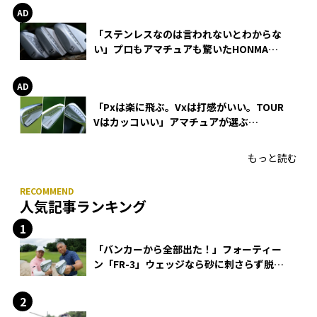
「ステンレスなのは言われないとわからな
い」プロもアマチュアも驚いたHONMA
WEDGEの打感とスピン
「Pxは楽に飛ぶ。Vxは打感がいい。TOUR
Vはカッコいい」アマチュアが選ぶ
HONMA「T//WORLD アイアン」
もっと読む
人気記事ランキング
「バンカーから全部出た！」フォーティー
ン「FR-3」ウェッジなら砂に刺さらず脱出
できる？