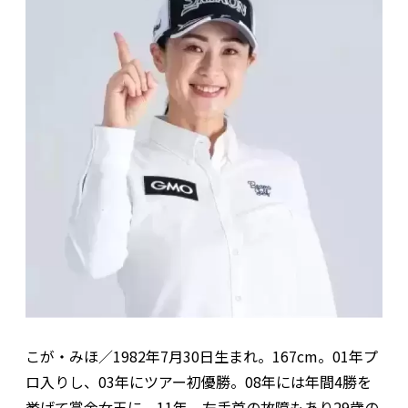
こが・みほ／1982年7月30日生まれ。167cm。01年プ
ロ入りし、03年にツアー初優勝。08年には年間4勝を
挙げて賞金女王に。11年、左手首の故障もあり29歳の