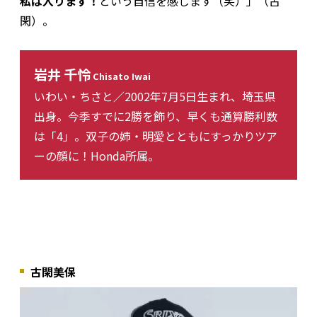
私は入ります！
という自信を感じます（笑）」（古
閑）。
岩井 千怜
Chisato Iwai
いわい・ちさと／2002年7月5日生まれ、埼玉県
出身。今季すでに2勝を飾り、早くも通算勝利数
は「4」。双子の姉・明愛とともにすっかりツア
ーの顔に！Honda所属。
古閑美保