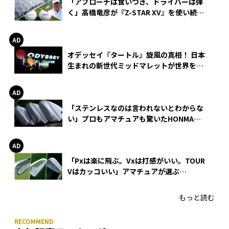
「アプローチは食いつき、ドライバーは弾
く」髙橋竜彦が『Z-STAR XV』を使い続け
る理由
オデッセイ『タートル』旋風の真相！ 日本
生まれの新世代ミッドマレットが世界を席
巻
「ステンレスなのは言われないとわからな
い」プロもアマチュアも驚いたHONMA
WEDGEの打感とスピン
「Pxは楽に飛ぶ。Vxは打感がいい。TOUR
Vはカッコいい」アマチュアが選ぶ
HONMA「T//WORLD アイアン」
もっと読む