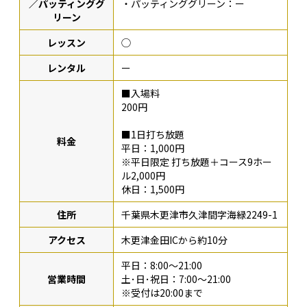
／パッティンググ
・パッティンググリーン：ー
リーン
レッスン
◯
レンタル
ー
■入場料
200円
■1日打ち放題
料金
平日：1,000円
※平日限定 打ち放題＋コース9ホー
ル2,000円
休日：1,500円
住所
千葉県木更津市久津間字海緑2249-1
アクセス
木更津金田ICから約10分
平日：8:00～21:00
営業時間
土･日･祝日：7:00～21:00
※受付は20:00まで