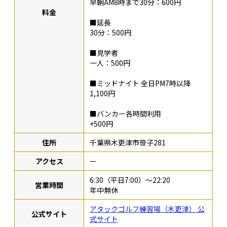
早朝AM8時まで30分：600円
料金
■延長
30分：500円
■見学者
一人：500円
■ミッドナイト 全日PM7時以降
1,100円
■バンカー各時間利用
+500円
住所
千葉県木更津市笹子281
アクセス
ー
6:30（平日7:00）〜22:20
営業時間
年中無休
アタックゴルフ練習場（木更津） 公
公式サイト
式サイト