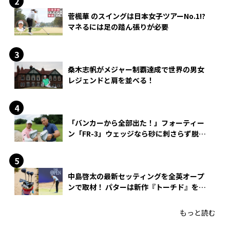
菅楓華 のスイングは日本女子ツアーNo.1!?
マネるには足の踏ん張りが必要
桑木志帆がメジャー制覇達成で世界の男女
レジェンドと肩を並べる！
「バンカーから全部出た！」フォーティー
ン「FR-3」ウェッジなら砂に刺さらず脱出
できる？
中島啓太の最新セッティングを全英オープ
ンで取材！ パターは新作『トーチド』を投
入
もっと読む