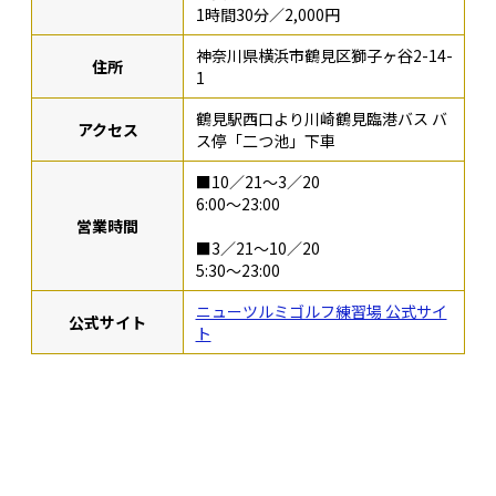
1時間30分／2,000円
神奈川県横浜市鶴見区獅子ヶ谷2-14-
住所
1
鶴見駅西口より川崎鶴見臨港バス バ
アクセス
ス停「二つ池」下車
■10／21～3／20
6:00～23:00
営業時間
■3／21～10／20
5:30～23:00
ニューツルミゴルフ練習場 公式サイ
公式サイト
ト