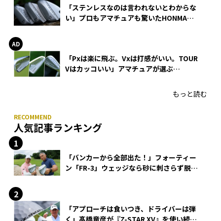
「ステンレスなのは言われないとわからな
い」プロもアマチュアも驚いたHONMA
WEDGEの打感とスピン
「Pxは楽に飛ぶ。Vxは打感がいい。TOUR
Vはカッコいい」アマチュアが選ぶ
HONMA「T//WORLD アイアン」
もっと読む
人気記事ランキング
「バンカーから全部出た！」フォーティー
ン「FR-3」ウェッジなら砂に刺さらず脱出
できる？
「アプローチは食いつき、ドライバーは弾
く」髙橋竜彦が『Z-STAR XV』を使い続け