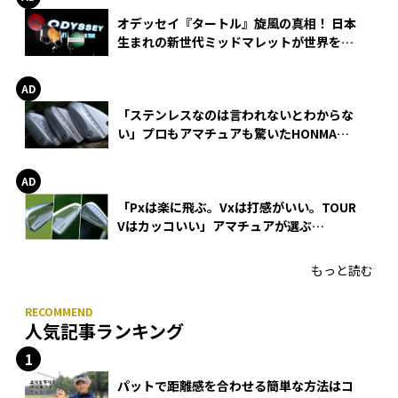
オデッセイ『タートル』旋風の真相！ 日本
生まれの新世代ミッドマレットが世界を席
巻
「ステンレスなのは言われないとわからな
い」プロもアマチュアも驚いたHONMA
WEDGEの打感とスピン
「Pxは楽に飛ぶ。Vxは打感がいい。TOUR
Vはカッコいい」アマチュアが選ぶ
HONMA「T//WORLD アイアン」
もっと読む
人気記事ランキング
パットで距離感を合わせる簡単な方法はコ