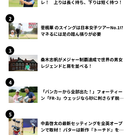
レ！ 上りは長く持ち、下りは短く持つ！
菅楓華 のスイングは日本女子ツアーNo.1!?
マネるには足の踏ん張りが必要
桑木志帆がメジャー制覇達成で世界の男女
レジェンドと肩を並べる！
「バンカーから全部出た！」フォーティー
ン「FR-3」ウェッジなら砂に刺さらず脱出
できる？
中島啓太の最新セッティングを全英オープ
ンで取材！ パターは新作『トーチド』を投
入