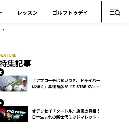
ー
レッスン
ゴルフトゥデイ
は？
特集記事
「アプローチは食いつき、ドライバー
は弾く」髙橋竜彦が『Z-STAR XV』を
使い続ける理由
オデッセイ『タートル』旋風の真相！
日本生まれの新世代ミッドマレットが
世界を席巻