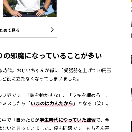
とめて見る
りの邪魔になっていることが多い
る時代。おじいちゃんが孫に「受話器を上げて10円玉
んど役に立たなくなってしまいました。
ルフ界です。「頭を動かすな」、「ワキを締めろ」、
でミスしたら「
いまのは力んだから
」となる（笑）。
る中で「自分たちが
学生時代にやっていた練習
で、今
はないと言っていました。僕も同感です。もちろん基