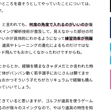
いところを直そうとしてやっていたことについては、
す。
」と言われても、
何度の角度で入れるのがいいのか
誰
スイング解析技術が普及して、見えなかった部分の可
いいかが具体的にわかるようになって
練習効率が飛躍
、道具やトレーニングの進化によるものだけではな
ヤード飛んでもおかしくなかったわけですからね。
とからとか、経験を積まなきゃダメだとか言われた時
て体がバンバン動く若手選手におじさんは勝てませ
なおかつそういう子たちがカリキュラムで経験も積ん
っていいでしょう。
てきていると思いますが、ゴルフが道具を使うゲーム
るのが我々のスイングなので、やはり道具の特性を知