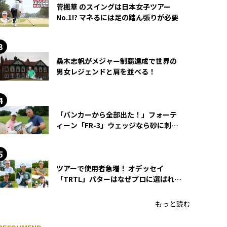
菅楓華 のスイングは日本女子ツアー
No.1!? マネるには足の踏ん張りが必要
桑木志帆がメジャー制覇達成で世界の
男女レジェンドと肩を並べる！
「バンカーから全部出た！」フォーテ
ィーン「FR-3」ウェッジなら砂に刺さ
らず脱出できる？
ツアーで使用者急増！ オデッセイ
「TRTL」パターはなぜプロに選ばれる
のか？
もっと読む