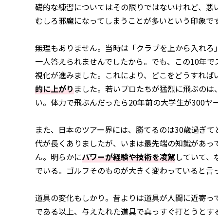
礎的な練習についてはその限りではないけれど、悪
むしろ邪魔になってしまうことが多いという印象で
無理もありません。当時は「クラブを上から入れろ
一人答えられませんでしたから。でも、この10年で
視化が進みました。これにより、どこをどうすれば
的に上がり
ました。若いプロたちが猛烈に飛ぶのは
い。体力で飛ぶんだったら20年前の大学生が300
また、日本のツアー界には、勝てるのは30歳過ぎて
代が長くありましたが、いまは最先端の知識があっ
ん。明らかに
パワーが経験や技術を凌駕
していて、
でいる。ゴルフそのものが大きく変わっていると言
道具の変化もしかり。昔よりは道具が人間に近寄っ
である以上、与えたれた道具で真っすぐ打とうとす