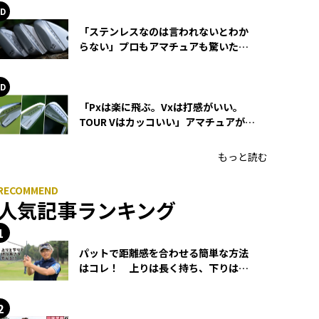
「ステンレスなのは言われないとわか
らない」プロもアマチュアも驚いた
HONMA WEDGEの打感とスピン
「Pxは楽に飛ぶ。Vxは打感がいい。
TOUR Vはカッコいい」アマチュアが選
ぶHONMA「T//WORLD アイアン」
もっと読む
人気記事ランキング
パットで距離感を合わせる簡単な方法
はコレ！ 上りは長く持ち、下りは短
く持つ！