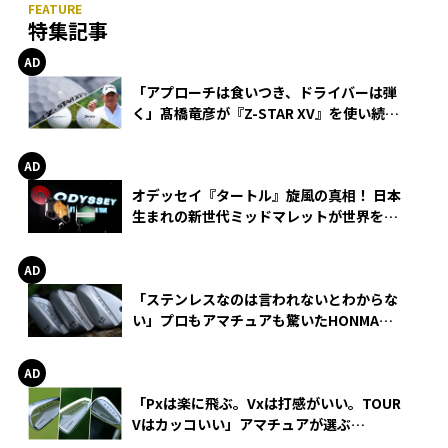
特集記事
「アプローチは食いつき、ドライバーは弾
く」髙橋竜彦が『Z-STAR XV』を使い続け
る理由
オデッセイ『タートル』旋風の真相！ 日本
生まれの新世代ミッドマレットが世界を席
巻
「ステンレスなのは言われないとわからな
い」プロもアマチュアも驚いたHONMA
WEDGEの打感とスピン
「Pxは楽に飛ぶ。Vxは打感がいい。TOUR
Vはカッコいい」アマチュアが選ぶ
HONMA「T//WORLD アイアン」