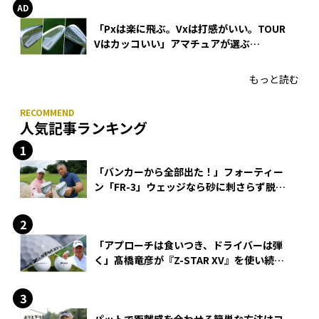
「Pxは楽に飛ぶ。Vxは打感がいい。TOUR
Vはカッコいい」アマチュアが選ぶ
HONMA「T//WORLD アイアン」
もっと読む
人気記事ランキング
「バンカーから全部出た！」フォーティー
ン「FR-3」ウェッジなら砂に刺さらず脱出
できる？
「アプローチは食いつき、ドライバーは弾
く」髙橋竜彦が『Z-STAR XV』を使い続け
る理由