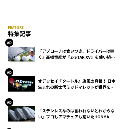
特集記事
「アプローチは食いつき、ドライバーは弾
く」髙橋竜彦が『Z-STAR XV』を使い続け
る理由
オデッセイ『タートル』旋風の真相！ 日本
生まれの新世代ミッドマレットが世界を席
巻
「ステンレスなのは言われないとわからな
い」プロもアマチュアも驚いたHONMA
WEDGEの打感とスピン