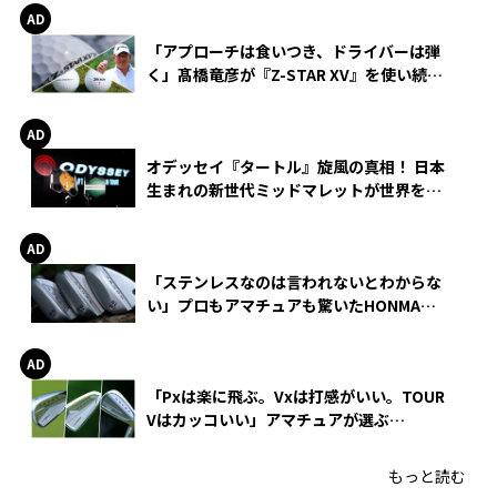
「アプローチは食いつき、ドライバーは弾
く」髙橋竜彦が『Z-STAR XV』を使い続け
る理由
オデッセイ『タートル』旋風の真相！ 日本
生まれの新世代ミッドマレットが世界を席
巻
「ステンレスなのは言われないとわからな
い」プロもアマチュアも驚いたHONMA
WEDGEの打感とスピン
「Pxは楽に飛ぶ。Vxは打感がいい。TOUR
Vはカッコいい」アマチュアが選ぶ
HONMA「T//WORLD アイアン」
もっと読む