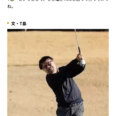
ね。
文・T島