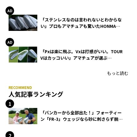
巻
「ステンレスなのは言われないとわからな
い」プロもアマチュアも驚いたHONMA
WEDGEの打感とスピン
「Pxは楽に飛ぶ。Vxは打感がいい。TOUR
Vはカッコいい」アマチュアが選ぶ
HONMA「T//WORLD アイアン」
もっと読む
人気記事ランキング
「バンカーから全部出た！」フォーティー
ン「FR-3」ウェッジなら砂に刺さらず脱出
できる？