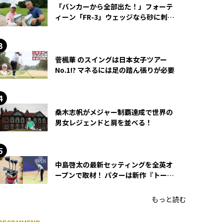
「バンカーから全部出た！」フォーテ
ィーン「FR-3」ウェッジなら砂に刺さ
らず脱出できる？
菅楓華 のスイングは日本女子ツアー
No.1!? マネるには足の踏ん張りが必要
桑木志帆がメジャー制覇達成で世界の
男女レジェンドと肩を並べる！
中島啓太の最新セッティングを全英オ
ープンで取材！ パターは新作『トーチ
ド』を投入
もっと読む