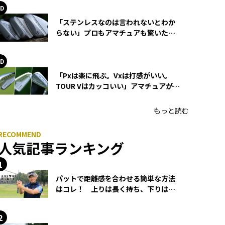
「ステンレスなのは言われないとわか
らない」プロもアマチュアも驚いた
HONMA WEDGEの打感とスピン
「Pxは楽に飛ぶ。Vxは打感がいい。
TOUR Vはカッコいい」アマチュアが選
ぶHONMA「T//WORLD アイアン」
もっと読む
人気記事ランキング
パットで距離感を合わせる簡単な方法
はコレ！ 上りは長く持ち、下りは短
く持つ！