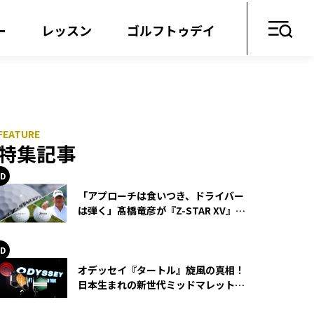
ー
レッスン
ゴルフトゥデイ
？
特集記事
「アプローチは食いつき、ドライバー
は弾く」髙橋竜彦が『Z-STAR XV』を
使い続ける理由
オデッセイ『タートル』旋風の真相！
日本生まれの新世代ミッドマレットが
世界を席巻