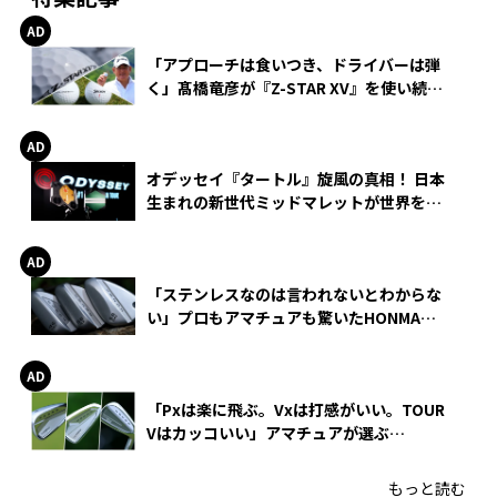
「アプローチは食いつき、ドライバーは弾
く」髙橋竜彦が『Z-STAR XV』を使い続け
る理由
オデッセイ『タートル』旋風の真相！ 日本
生まれの新世代ミッドマレットが世界を席
巻
「ステンレスなのは言われないとわからな
い」プロもアマチュアも驚いたHONMA
WEDGEの打感とスピン
「Pxは楽に飛ぶ。Vxは打感がいい。TOUR
Vはカッコいい」アマチュアが選ぶ
HONMA「T//WORLD アイアン」
もっと読む