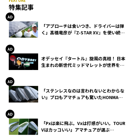
特集記事
「アプローチは食いつき、ドライバーは弾
く」髙橋竜彦が『Z-STAR XV』を使い続け
る理由
オデッセイ『タートル』旋風の真相！ 日本
生まれの新世代ミッドマレットが世界を席
巻
「ステンレスなのは言われないとわからな
い」プロもアマチュアも驚いたHONMA
WEDGEの打感とスピン
「Pxは楽に飛ぶ。Vxは打感がいい。TOUR
Vはカッコいい」アマチュアが選ぶ
HONMA「T//WORLD アイアン」