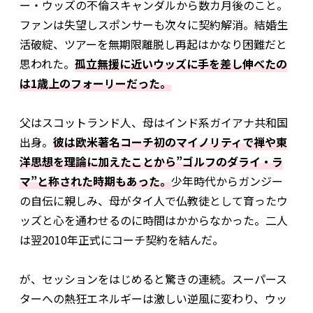
ー・ウッズの不倫スキャンダルから数カ月後のこと。
ファンは失望しスポンサーも次々に契約解消。結婚生
活破綻、ツアーを無期限離脱し再起はかなり困難だと
思われた。
孤立無援に近いウッズに手を差し伸べたの
は1歳上のフォーリーだった。
父はスコットランド人、母はインド系ガイアナ共和国
出身。
彼は欧米著名コーチ初のマイノリティで禅や東
洋思想を理論に加えたことから”ゴルフのダライ・ラ
マ”と称された時期もあった。
少年時代からガンジー
の自伝に親しみ、母がタイ人で仏教徒として育ったウ
ッズと心を通わせるのに時間はかからなかった。二人
は翌2010年正式にコーチ契約を結んだ。
が、セッションをはじめると驚きの連続。スーパース
ターへの熱狂エネルギーは激しい逆風に変わり、ウッ