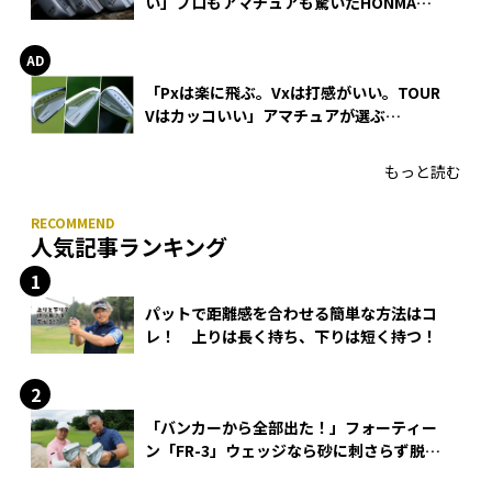
い」プロもアマチュアも驚いたHONMA
WEDGEの打感とスピン
「Pxは楽に飛ぶ。Vxは打感がいい。TOUR
Vはカッコいい」アマチュアが選ぶ
HONMA「T//WORLD アイアン」
もっと読む
人気記事ランキング
パットで距離感を合わせる簡単な方法はコ
レ！ 上りは長く持ち、下りは短く持つ！
「バンカーから全部出た！」フォーティー
ン「FR-3」ウェッジなら砂に刺さらず脱出
できる？