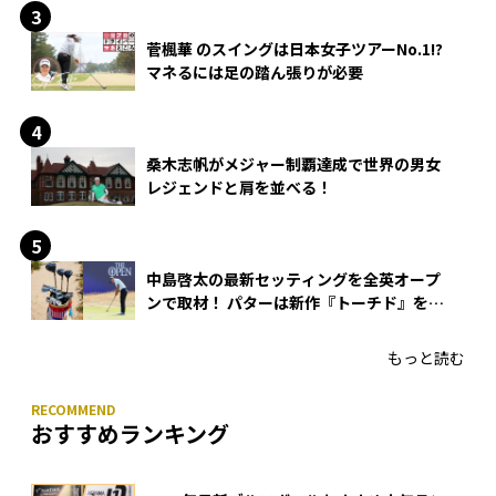
菅楓華 のスイングは日本女子ツアーNo.1!?
マネるには足の踏ん張りが必要
桑木志帆がメジャー制覇達成で世界の男女
レジェンドと肩を並べる！
中島啓太の最新セッティングを全英オープ
ンで取材！ パターは新作『トーチド』を投
入
もっと読む
おすすめランキング