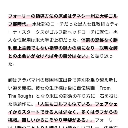
フォーリーの指導方法の原点はテネシー州立大学ゴル
フ部時代。
水泳部のコーチだった黒人女性教師カティ
ーナ・スタークスがゴルフ部ヘッドコーチに就任。黒
人女性起用は米大学史上初だった。
体罰の恐怖なく勝
利至上主義でもない指導の魅力の虜になり「聡明な師
との出会いがなければ今の自分はない」
と振り返っ
た。
師はアラバマ州の貧困地区出身で差別を乗り越え新し
い道を開拓。彼女の生き様は後に自伝映画「From
The Rough」となり米国の部活の在り方に一石を投じ
た話題作に。
「人生もゴルフも似ている。フェアウェ
イからスタートできる人は少なく、多くはラフからの
挑戦。難しいからこそやり甲斐がある」。
フォーリー
は
「勝つことよりも誇らしい清々しいプレー、生き方