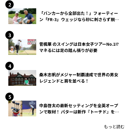
「バンカーから全部出た！」フォーティー
ン「FR-3」ウェッジなら砂に刺さらず脱出
できる？
菅楓華 のスイングは日本女子ツアーNo.1!?
マネるには足の踏ん張りが必要
桑木志帆がメジャー制覇達成で世界の男女
レジェンドと肩を並べる！
中島啓太の最新セッティングを全英オープ
ンで取材！ パターは新作『トーチド』を投
入
もっと読む