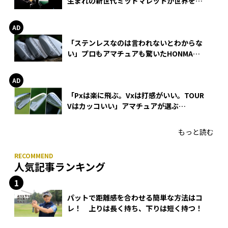
生まれの新世代ミッドマレットが世界を席
巻
「ステンレスなのは言われないとわからな
い」プロもアマチュアも驚いたHONMA
WEDGEの打感とスピン
「Pxは楽に飛ぶ。Vxは打感がいい。TOUR
Vはカッコいい」アマチュアが選ぶ
HONMA「T//WORLD アイアン」
もっと読む
人気記事ランキング
パットで距離感を合わせる簡単な方法はコ
レ！ 上りは長く持ち、下りは短く持つ！