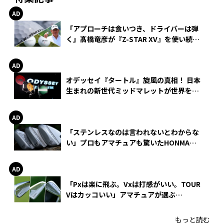
「アプローチは食いつき、ドライバーは弾
く」髙橋竜彦が『Z-STAR XV』を使い続け
る理由
オデッセイ『タートル』旋風の真相！ 日本
生まれの新世代ミッドマレットが世界を席
巻
「ステンレスなのは言われないとわからな
い」プロもアマチュアも驚いたHONMA
WEDGEの打感とスピン
「Pxは楽に飛ぶ。Vxは打感がいい。TOUR
Vはカッコいい」アマチュアが選ぶ
HONMA「T//WORLD アイアン」
もっと読む