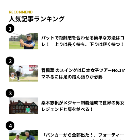
人気記事ランキング
パットで距離感を合わせる簡単な方法はコ
レ！ 上りは長く持ち、下りは短く持つ！
菅楓華 のスイングは日本女子ツアーNo.1!?
マネるには足の踏ん張りが必要
桑木志帆がメジャー制覇達成で世界の男女
レジェンドと肩を並べる！
「バンカーから全部出た！」フォーティー