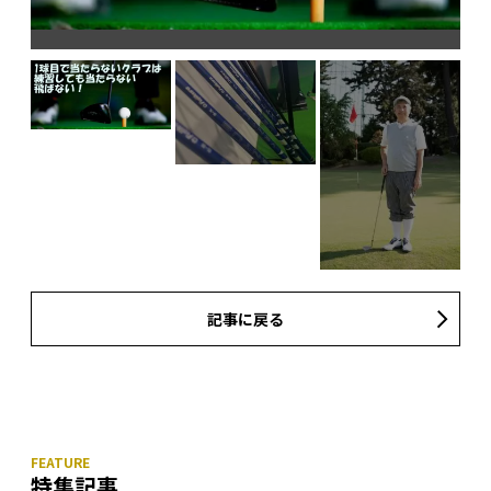
自
記事に戻る
特集記事