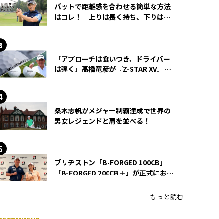
パットで距離感を合わせる簡単な方法
はコレ！ 上りは長く持ち、下りは短
く持つ！
「アプローチは食いつき、ドライバー
は弾く」髙橋竜彦が『Z-STAR XV』を
使い続ける理由
桑木志帆がメジャー制覇達成で世界の
男女レジェンドと肩を並べる！
ブリヂストン「B-FORGED 100CB」
「B-FORGED 200CB＋」が正式にお披
露目！ あのアイアンの正体がついに
明らかに！
もっと読む