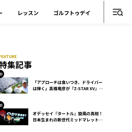
ー
レッスン
ゴルフトゥデイ
特集記事
「アプローチは食いつき、ドライバー
は弾く」髙橋竜彦が『Z-STAR XV』を
使い続ける理由
オデッセイ『タートル』旋風の真相！
日本生まれの新世代ミッドマレットが
世界を席巻