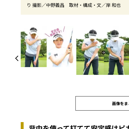
り 撮影／中野義昌 取材・構成・文／岸 和也
画像をま
背中を使って打てて安定感はピ