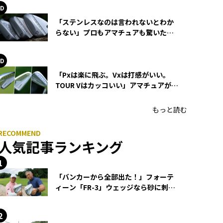
「ステンレスなのは言われないとわか
らない」プロもアマチュアも驚いた
HONMA WEDGEの打感とスピン
「Pxは楽に飛ぶ。Vxは打感がいい。
TOUR Vはカッコいい」アマチュアが選
ぶHONMA「T//WORLD アイアン」
もっと読む
人気記事ランキング
「バンカーから全部出た！」フォーテ
ィーン「FR-3」ウェッジなら砂に刺さ
らず脱出できる？