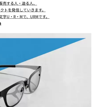
る人・販売する人・造る人、
ダクトを発信していきます。
r》の頭文字U・R・Mで、URMです。
n