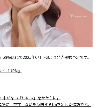
全国の『URM』取扱店にて2025年6月下旬より発売開始予定です。
ド『URM』
de》未だない「いいね」をかたちに。
）という単語に、存在しないを意味するUnを足した造語です。