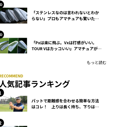
「ステンレスなのは言われないとわか
らない」プロもアマチュアも驚いた
HONMA WEDGEの打感とスピン
「Pxは楽に飛ぶ。Vxは打感がいい。
TOUR Vはカッコいい」アマチュアが選
ぶHONMA「T//WORLD アイアン」
もっと読む
人気記事ランキング
パットで距離感を合わせる簡単な方法
はコレ！ 上りは長く持ち、下りは短
く持つ！