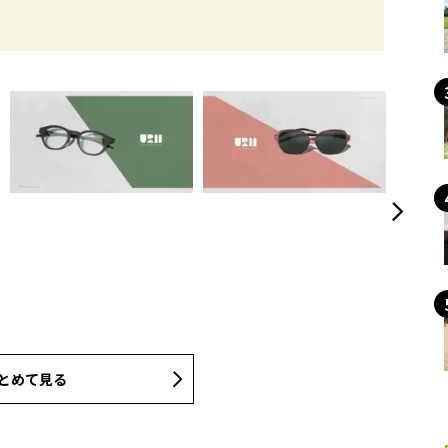
。
とめて見る