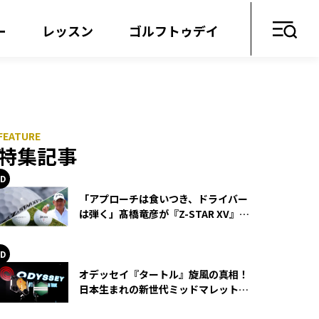
ー
レッスン
ゴルフトゥデイ
特集記事
「アプローチは食いつき、ドライバー
は弾く」髙橋竜彦が『Z-STAR XV』を
使い続ける理由
オデッセイ『タートル』旋風の真相！
日本生まれの新世代ミッドマレットが
世界を席巻