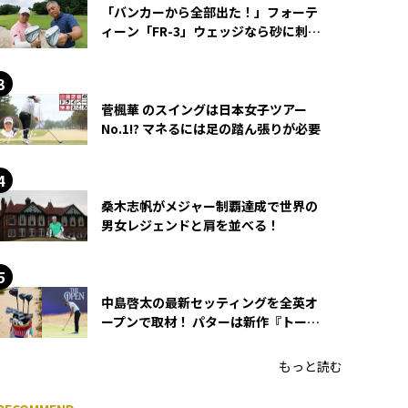
「バンカーから全部出た！」フォーテ
ィーン「FR-3」ウェッジなら砂に刺さ
らず脱出できる？
菅楓華 のスイングは日本女子ツアー
No.1!? マネるには足の踏ん張りが必要
桑木志帆がメジャー制覇達成で世界の
男女レジェンドと肩を並べる！
中島啓太の最新セッティングを全英オ
ープンで取材！ パターは新作『トーチ
ド』を投入
もっと読む