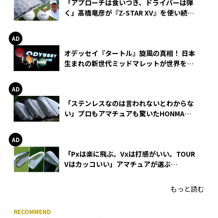
「アプローチは食いつき、ドライバーは弾
く」髙橋竜彦が『Z-STAR XV』を使い続け
る理由
オデッセイ『タートル』旋風の真相！ 日本
生まれの新世代ミッドマレットが世界を席
巻
「ステンレスなのは言われないとわからな
い」プロもアマチュアも驚いたHONMA
WEDGEの打感とスピン
「Pxは楽に飛ぶ。Vxは打感がいい。TOUR
Vはカッコいい」アマチュアが選ぶ
HONMA「T//WORLD アイアン」
もっと読む