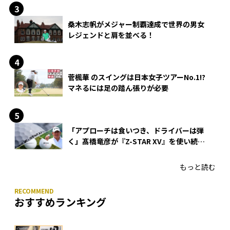
桑木志帆がメジャー制覇達成で世界の男女
レジェンドと肩を並べる！
菅楓華 のスイングは日本女子ツアーNo.1!?
マネるには足の踏ん張りが必要
「アプローチは食いつき、ドライバーは弾
く」髙橋竜彦が『Z-STAR XV』を使い続け
る理由
もっと読む
おすすめランキング