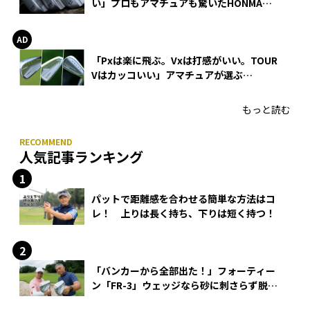
い」プロもアマチュアも驚いたHONMA
WEDGEの打感とスピン
「Pxは楽に飛ぶ。Vxは打感がいい。TOUR
Vはカッコいい」アマチュアが選ぶ
HONMA「T//WORLD アイアン」
もっと読む
人気記事ランキング
パットで距離感を合わせる簡単な方法はコ
レ！ 上りは長く持ち、下りは短く持つ！
「バンカーから全部出た！」フォーティー
ン「FR-3」ウェッジなら砂に刺さらず脱出
できる？