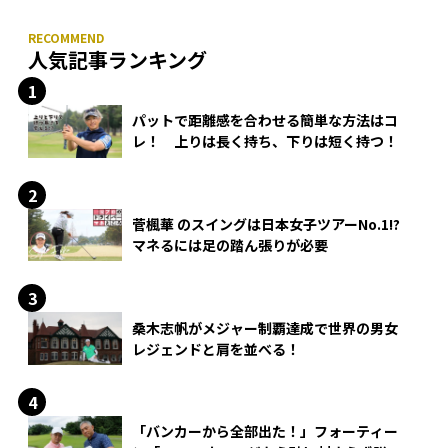
人気記事ランキング
パットで距離感を合わせる簡単な方法はコ
レ！ 上りは長く持ち、下りは短く持つ！
菅楓華 のスイングは日本女子ツアーNo.1!?
マネるには足の踏ん張りが必要
桑木志帆がメジャー制覇達成で世界の男女
レジェンドと肩を並べる！
「バンカーから全部出た！」フォーティー