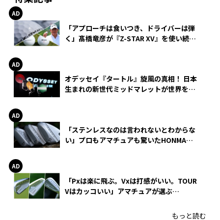
「アプローチは食いつき、ドライバーは弾
く」髙橋竜彦が『Z-STAR XV』を使い続け
る理由
オデッセイ『タートル』旋風の真相！ 日本
生まれの新世代ミッドマレットが世界を席
巻
「ステンレスなのは言われないとわからな
い」プロもアマチュアも驚いたHONMA
WEDGEの打感とスピン
「Pxは楽に飛ぶ。Vxは打感がいい。TOUR
Vはカッコいい」アマチュアが選ぶ
HONMA「T//WORLD アイアン」
もっと読む