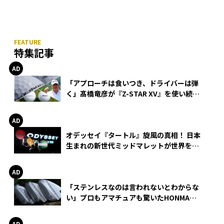
特集記事
「アプローチは食いつき、ドライバーは弾
く」髙橋竜彦が『Z-STAR XV』を使い続け
る理由
オデッセイ『タートル』旋風の真相！ 日本
生まれの新世代ミッドマレットが世界を席
巻
「ステンレスなのは言われないとわからな
い」プロもアマチュアも驚いたHONMA
WEDGEの打感とスピン