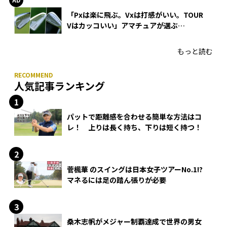
「Pxは楽に飛ぶ。Vxは打感がいい。TOUR
Vはカッコいい」アマチュアが選ぶ
HONMA「T//WORLD アイアン」
もっと読む
人気記事ランキング
パットで距離感を合わせる簡単な方法はコ
レ！ 上りは長く持ち、下りは短く持つ！
菅楓華 のスイングは日本女子ツアーNo.1!?
マネるには足の踏ん張りが必要
桑木志帆がメジャー制覇達成で世界の男女