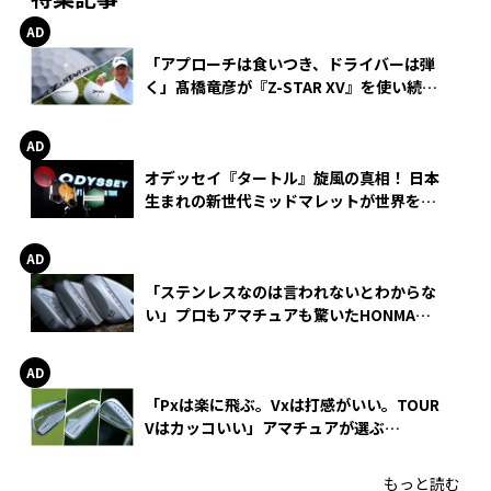
「アプローチは食いつき、ドライバーは弾
く」髙橋竜彦が『Z-STAR XV』を使い続け
る理由
オデッセイ『タートル』旋風の真相！ 日本
生まれの新世代ミッドマレットが世界を席
巻
「ステンレスなのは言われないとわからな
い」プロもアマチュアも驚いたHONMA
WEDGEの打感とスピン
「Pxは楽に飛ぶ。Vxは打感がいい。TOUR
Vはカッコいい」アマチュアが選ぶ
HONMA「T//WORLD アイアン」
もっと読む