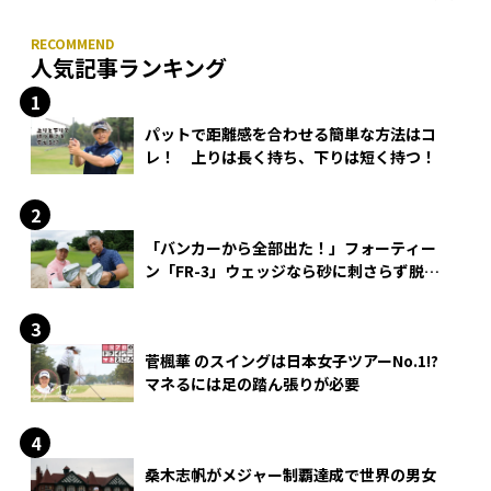
人気記事ランキング
パットで距離感を合わせる簡単な方法はコ
レ！ 上りは長く持ち、下りは短く持つ！
「バンカーから全部出た！」フォーティー
ン「FR-3」ウェッジなら砂に刺さらず脱出
できる？
菅楓華 のスイングは日本女子ツアーNo.1!?
マネるには足の踏ん張りが必要
桑木志帆がメジャー制覇達成で世界の男女