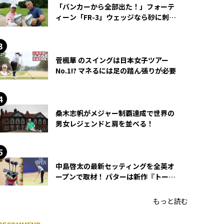
「バンカーから全部出た！」フォーテ
ィーン「FR-3」ウェッジなら砂に刺さ
らず脱出できる？
菅楓華 のスイングは日本女子ツアー
No.1!? マネるには足の踏ん張りが必要
桑木志帆がメジャー制覇達成で世界の
男女レジェンドと肩を並べる！
中島啓太の最新セッティングを全英オ
ープンで取材！ パターは新作『トーチ
ド』を投入
もっと読む