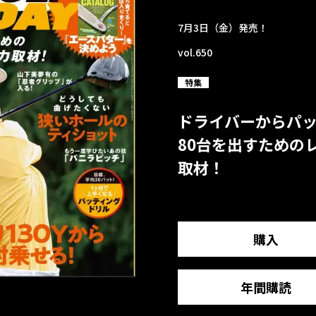
7月3日（金）発売！
vol.650
特集
ドライバーからパ
80台を出すための
取材！
購入
年間購読