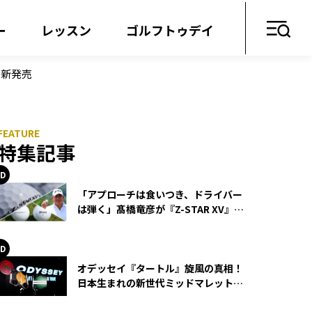
ー
レッスン
ゴルフトゥデイ
を新発売
特集記事
「アプローチは食いつき、ドライバー
は弾く」髙橋竜彦が『Z-STAR XV』を
使い続ける理由
オデッセイ『タートル』旋風の真相！
日本生まれの新世代ミッドマレットが
世界を席巻