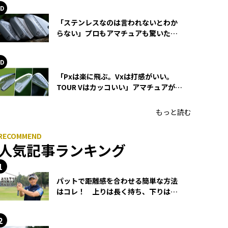
「ステンレスなのは言われないとわか
らない」プロもアマチュアも驚いた
HONMA WEDGEの打感とスピン
「Pxは楽に飛ぶ。Vxは打感がいい。
TOUR Vはカッコいい」アマチュアが選
ぶHONMA「T//WORLD アイアン」
もっと読む
人気記事ランキング
パットで距離感を合わせる簡単な方法
はコレ！ 上りは長く持ち、下りは短
く持つ！