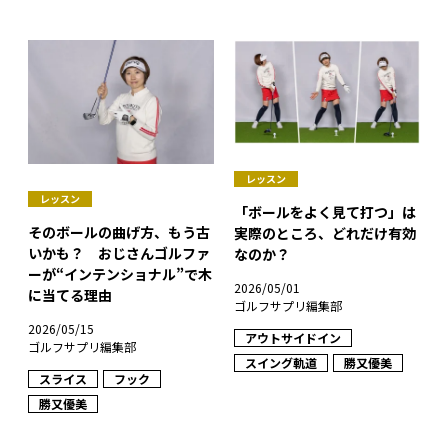
レッスン
レッスン
「ボールをよく見て打つ」は
そのボールの曲げ方、もう古
実際のところ、どれだけ有効
いかも？ おじさんゴルファ
なのか？
ーが“インテンショナル”で木
2026/05/01
に当てる理由
ゴルフサプリ編集部
2026/05/15
アウトサイドイン
ゴルフサプリ編集部
スイング軌道
勝又優美
スライス
フック
勝又優美