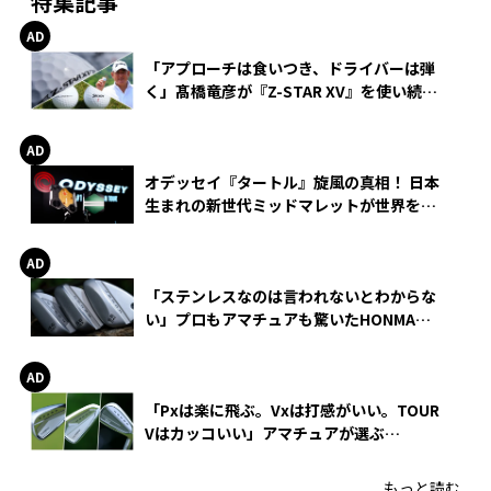
特集記事
「アプローチは食いつき、ドライバーは弾
く」髙橋竜彦が『Z-STAR XV』を使い続け
る理由
オデッセイ『タートル』旋風の真相！ 日本
生まれの新世代ミッドマレットが世界を席
巻
「ステンレスなのは言われないとわからな
い」プロもアマチュアも驚いたHONMA
WEDGEの打感とスピン
「Pxは楽に飛ぶ。Vxは打感がいい。TOUR
Vはカッコいい」アマチュアが選ぶ
HONMA「T//WORLD アイアン」
もっと読む