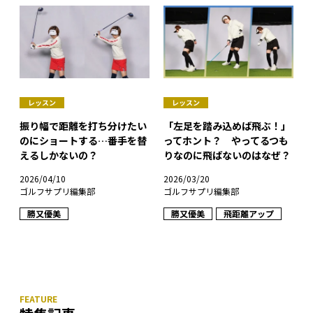
レッスン
レッスン
振り幅で距離を打ち分けたい
「左足を踏み込めば飛ぶ！」
のにショートする…番手を替
ってホント？ やってるつも
えるしかないの？
りなのに飛ばないのはなぜ？
2026/04/10
2026/03/20
ゴルフサプリ編集部
ゴルフサプリ編集部
勝又優美
勝又優美
飛距離アップ