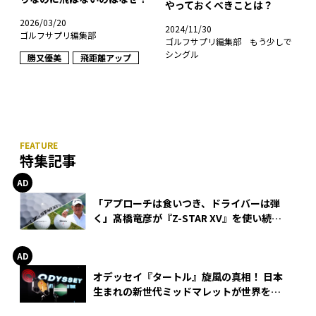
やっておくべきことは？
2026/03/20
2024/11/30
ゴルフサプリ編集部
ゴルフサプリ編集部 もう少しで
シングル
勝又優美
飛距離アップ
特集記事
「アプローチは食いつき、ドライバーは弾
く」髙橋竜彦が『Z-STAR XV』を使い続け
る理由
オデッセイ『タートル』旋風の真相！ 日本
生まれの新世代ミッドマレットが世界を席
巻