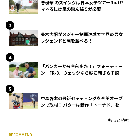
菅楓華 のスイングは日本女子ツアーNo.1!?
マネるには足の踏ん張りが必要
桑木志帆がメジャー制覇達成で世界の男女
レジェンドと肩を並べる！
「バンカーから全部出た！」フォーティー
ン「FR-3」ウェッジなら砂に刺さらず脱出
できる？
中島啓太の最新セッティングを全英オープ
ンで取材！ パターは新作『トーチド』を投
入
もっと読む