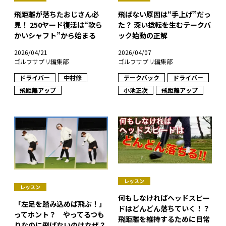
飛距離が落ちたおじさん必
飛ばない原因は“手上げ”だっ
見！ 250ヤード復活は“軟ら
た？ 深い捻転を生むテークバ
かいシャフト”から始まる
ック始動の正解
2026/04/21
2026/04/07
ゴルフサプリ編集部
ゴルフサプリ編集部
ドライバー
中村修
テークバック
ドライバー
飛距離アップ
小池正次
飛距離アップ
レッスン
レッスン
何もしなければヘッドスピー
「左足を踏み込めば飛ぶ！」
ドはどんどん落ちていく！？
ってホント？ やってるつも
飛距離を維持するために日常
りなのに飛ばないのはなぜ？