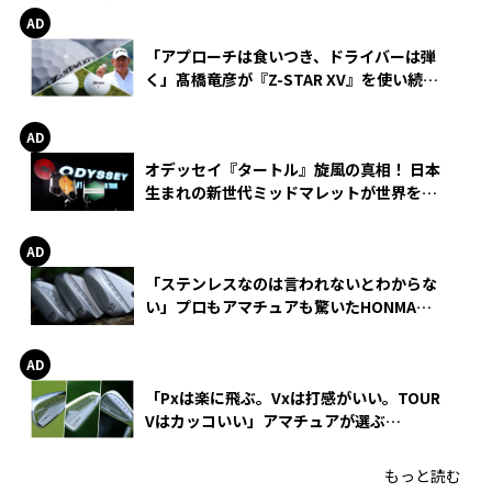
「アプローチは食いつき、ドライバーは弾
く」髙橋竜彦が『Z-STAR XV』を使い続け
る理由
オデッセイ『タートル』旋風の真相！ 日本
生まれの新世代ミッドマレットが世界を席
巻
「ステンレスなのは言われないとわからな
い」プロもアマチュアも驚いたHONMA
WEDGEの打感とスピン
「Pxは楽に飛ぶ。Vxは打感がいい。TOUR
Vはカッコいい」アマチュアが選ぶ
HONMA「T//WORLD アイアン」
もっと読む