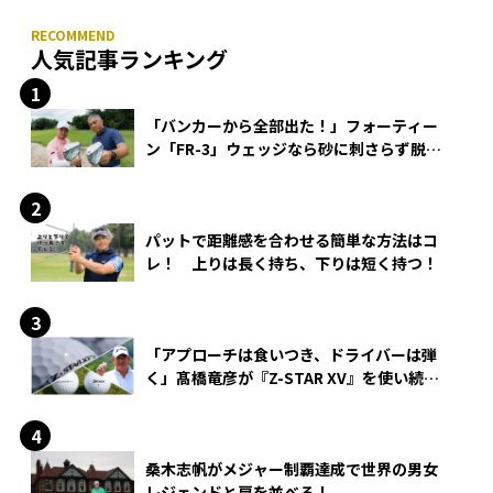
人気記事ランキング
「バンカーから全部出た！」フォーティー
ン「FR-3」ウェッジなら砂に刺さらず脱出
できる？
パットで距離感を合わせる簡単な方法はコ
レ！ 上りは長く持ち、下りは短く持つ！
「アプローチは食いつき、ドライバーは弾
く」髙橋竜彦が『Z-STAR XV』を使い続け
る理由
桑木志帆がメジャー制覇達成で世界の男女
レジェンドと肩を並べる！