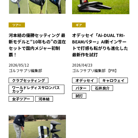
ツアー
ギア
河本結の優勝セッティング 最
オデッセイ「Ai-DUAL TRI-
新モデルと“10年もの”の混在
BEAMパター」AI新インサー
セットで国内メジャー初制
トで打感も転がりも進化した
覇！
最新作を試打
2026/05/12
2026/04/23
ゴルフサプリ編集部
ゴルフサプリ編集部 【PR】
クラブセッティング
オデッセイ
キャロウェイ
ワールドレディスサロンパス
パター
石井良介
カップ
試打
女子ツアー
河本結