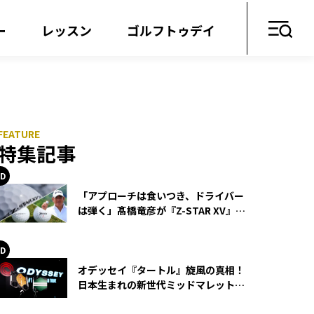
ー
レッスン
ゴルフトゥデイ
特集記事
「アプローチは食いつき、ドライバー
は弾く」髙橋竜彦が『Z-STAR XV』を
使い続ける理由
オデッセイ『タートル』旋風の真相！
日本生まれの新世代ミッドマレットが
世界を席巻