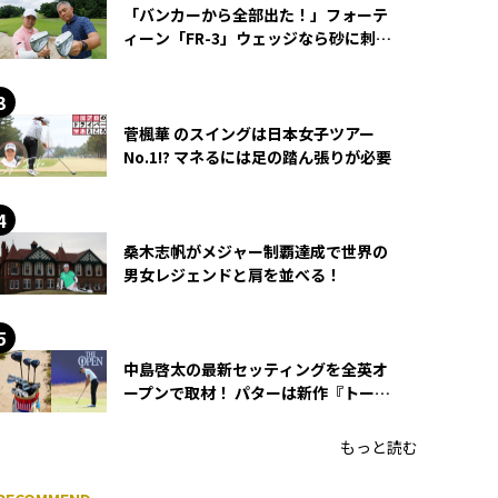
「バンカーから全部出た！」フォーテ
ィーン「FR-3」ウェッジなら砂に刺さ
らず脱出できる？
菅楓華 のスイングは日本女子ツアー
No.1!? マネるには足の踏ん張りが必要
桑木志帆がメジャー制覇達成で世界の
男女レジェンドと肩を並べる！
中島啓太の最新セッティングを全英オ
ープンで取材！ パターは新作『トーチ
ド』を投入
もっと読む