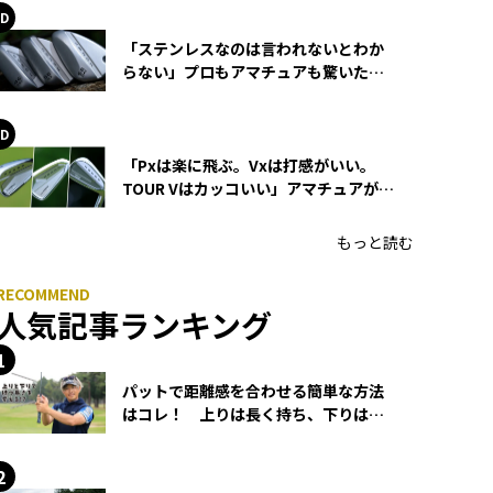
「ステンレスなのは言われないとわか
らない」プロもアマチュアも驚いた
HONMA WEDGEの打感とスピン
「Pxは楽に飛ぶ。Vxは打感がいい。
TOUR Vはカッコいい」アマチュアが選
ぶHONMA「T//WORLD アイアン」
もっと読む
人気記事ランキング
パットで距離感を合わせる簡単な方法
はコレ！ 上りは長く持ち、下りは短
く持つ！