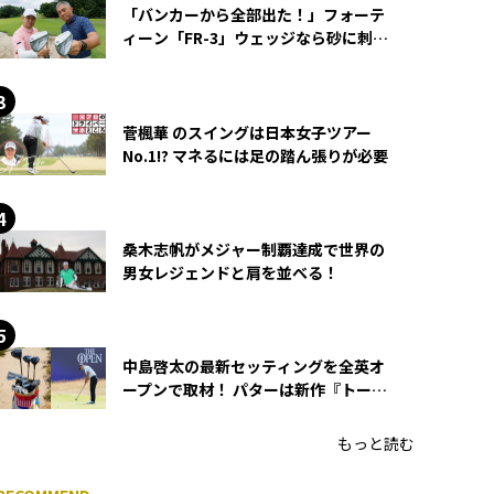
「バンカーから全部出た！」フォーテ
ィーン「FR-3」ウェッジなら砂に刺さ
らず脱出できる？
菅楓華 のスイングは日本女子ツアー
No.1!? マネるには足の踏ん張りが必要
桑木志帆がメジャー制覇達成で世界の
男女レジェンドと肩を並べる！
中島啓太の最新セッティングを全英オ
ープンで取材！ パターは新作『トーチ
ド』を投入
もっと読む