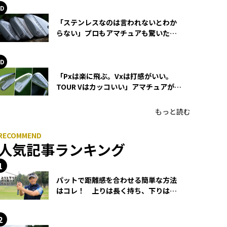
「ステンレスなのは言われないとわか
らない」プロもアマチュアも驚いた
HONMA WEDGEの打感とスピン
「Pxは楽に飛ぶ。Vxは打感がいい。
TOUR Vはカッコいい」アマチュアが選
ぶHONMA「T//WORLD アイアン」
もっと読む
人気記事ランキング
パットで距離感を合わせる簡単な方法
はコレ！ 上りは長く持ち、下りは短
く持つ！