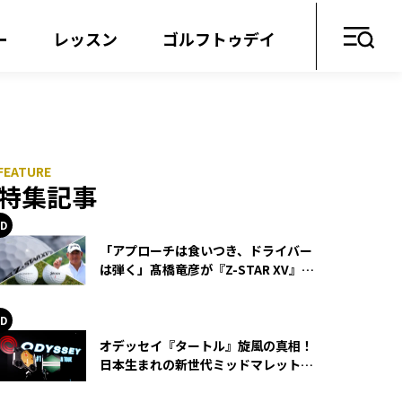
ー
レッスン
ゴルフトゥデイ
特集記事
「アプローチは食いつき、ドライバー
は弾く」髙橋竜彦が『Z-STAR XV』を
使い続ける理由
オデッセイ『タートル』旋風の真相！
日本生まれの新世代ミッドマレットが
世界を席巻