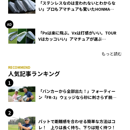
「ステンレスなのは言われないとわからな
い」プロもアマチュアも驚いたHONMA
WEDGEの打感とスピン
「Pxは楽に飛ぶ。Vxは打感がいい。TOUR
Vはカッコいい」アマチュアが選ぶ
HONMA「T//WORLD アイアン」
もっと読む
人気記事ランキング
「バンカーから全部出た！」フォーティー
ン「FR-3」ウェッジなら砂に刺さらず脱出
できる？
パットで距離感を合わせる簡単な方法はコ
レ！ 上りは長く持ち、下りは短く持つ！