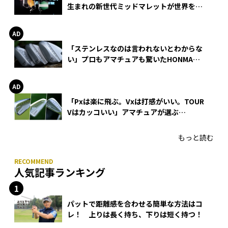
生まれの新世代ミッドマレットが世界を席
巻
「ステンレスなのは言われないとわからな
い」プロもアマチュアも驚いたHONMA
WEDGEの打感とスピン
「Pxは楽に飛ぶ。Vxは打感がいい。TOUR
Vはカッコいい」アマチュアが選ぶ
HONMA「T//WORLD アイアン」
もっと読む
人気記事ランキング
パットで距離感を合わせる簡単な方法はコ
レ！ 上りは長く持ち、下りは短く持つ！