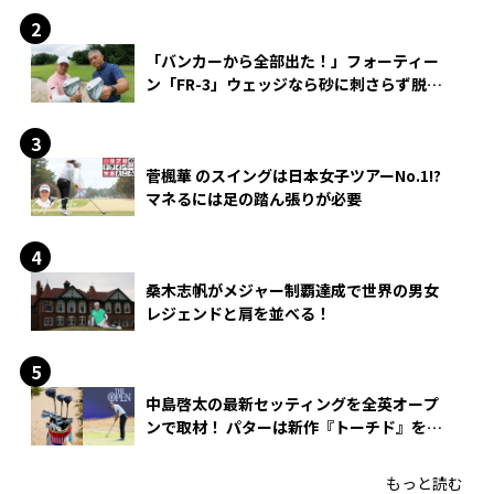
「バンカーから全部出た！」フォーティー
ン「FR-3」ウェッジなら砂に刺さらず脱出
できる？
菅楓華 のスイングは日本女子ツアーNo.1!?
マネるには足の踏ん張りが必要
桑木志帆がメジャー制覇達成で世界の男女
レジェンドと肩を並べる！
中島啓太の最新セッティングを全英オープ
ンで取材！ パターは新作『トーチド』を投
入
もっと読む