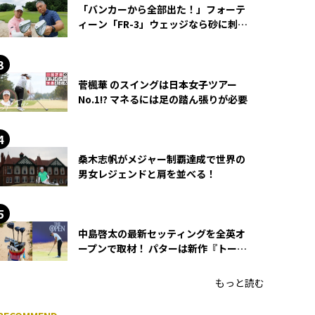
「バンカーから全部出た！」フォーテ
ィーン「FR-3」ウェッジなら砂に刺さ
らず脱出できる？
菅楓華 のスイングは日本女子ツアー
No.1!? マネるには足の踏ん張りが必要
桑木志帆がメジャー制覇達成で世界の
男女レジェンドと肩を並べる！
中島啓太の最新セッティングを全英オ
ープンで取材！ パターは新作『トーチ
ド』を投入
もっと読む