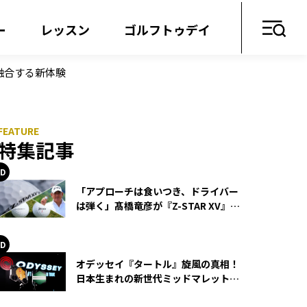
ー
レッスン
ゴルフトゥデイ
が融合する新体験
特集記事
「アプローチは食いつき、ドライバー
は弾く」髙橋竜彦が『Z-STAR XV』を
使い続ける理由
オデッセイ『タートル』旋風の真相！
日本生まれの新世代ミッドマレットが
世界を席巻