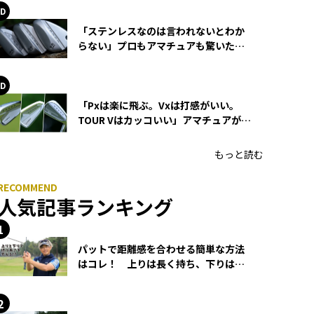
「ステンレスなのは言われないとわか
らない」プロもアマチュアも驚いた
HONMA WEDGEの打感とスピン
「Pxは楽に飛ぶ。Vxは打感がいい。
TOUR Vはカッコいい」アマチュアが選
ぶHONMA「T//WORLD アイアン」
もっと読む
人気記事ランキング
パットで距離感を合わせる簡単な方法
はコレ！ 上りは長く持ち、下りは短
く持つ！