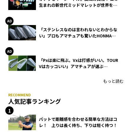
生まれの新世代ミッドマレットが世界を席
巻
「ステンレスなのは言われないとわからな
い」プロもアマチュアも驚いたHONMA
WEDGEの打感とスピン
「Pxは楽に飛ぶ。Vxは打感がいい。TOUR
Vはカッコいい」アマチュアが選ぶ
HONMA「T//WORLD アイアン」
もっと読む
人気記事ランキング
パットで距離感を合わせる簡単な方法はコ
レ！ 上りは長く持ち、下りは短く持つ！