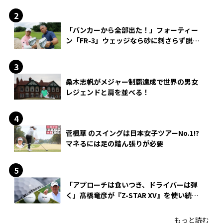
「バンカーから全部出た！」フォーティー
ン「FR-3」ウェッジなら砂に刺さらず脱出
できる？
桑木志帆がメジャー制覇達成で世界の男女
レジェンドと肩を並べる！
菅楓華 のスイングは日本女子ツアーNo.1!?
マネるには足の踏ん張りが必要
「アプローチは食いつき、ドライバーは弾
く」髙橋竜彦が『Z-STAR XV』を使い続け
る理由
もっと読む