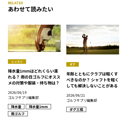
あわせて読みたい
レッスン
ギア
降水量1mmはどれくらい濡
年齢とともにクラブは軽くす
れる？ 雨の日ゴルフにオスス
べきなのか？ シャフトを軽く
メの対策や服装・持ち物は？
しても解決しないことがある
2026/06/19
2026/06/21
ゴルフサプリ編集部
ゴルフサプリ編集部
降水量
降水量1mm
ダグ三瓶
雨ゴルフ