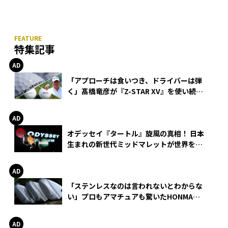
特集記事
「アプローチは食いつき、ドライバーは弾
く」髙橋竜彦が『Z-STAR XV』を使い続け
る理由
オデッセイ『タートル』旋風の真相！ 日本
生まれの新世代ミッドマレットが世界を席
巻
「ステンレスなのは言われないとわからな
い」プロもアマチュアも驚いたHONMA
WEDGEの打感とスピン