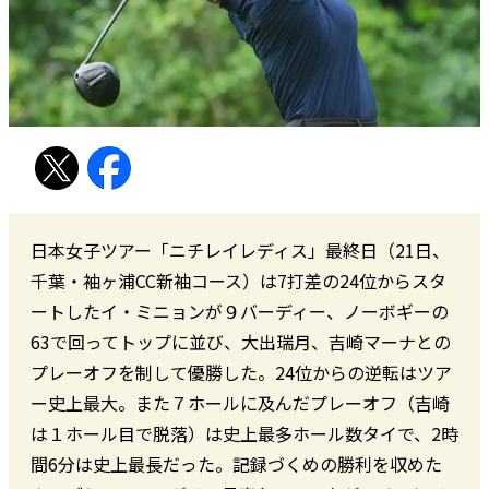
日本女子ツアー「ニチレイレディス」最終日（21日、
千葉・袖ヶ浦CC新袖コース）は7打差の24位からスタ
ートしたイ・ミニョンが９バーディー、ノーボギーの
63で回ってトップに並び、大出瑞月、吉崎マーナとの
プレーオフを制して優勝した。24位からの逆転はツア
ー史上最大。また７ホールに及んだプレーオフ（吉崎
は１ホール目で脱落）は史上最多ホール数タイで、2時
間6分は史上最長だった。記録づくめの勝利を収めた