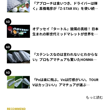
「アプローチは食いつき、ドライバーは弾
く」髙橋竜彦が『Z-STAR XV』を使い続け
る理由
オデッセイ『タートル』旋風の真相！ 日本
生まれの新世代ミッドマレットが世界を席
巻
「ステンレスなのは言われないとわからな
い」プロもアマチュアも驚いたHONMA
WEDGEの打感とスピン
「Pxは楽に飛ぶ。Vxは打感がいい。TOUR
Vはカッコいい」アマチュアが選ぶ
HONMA「T//WORLD アイアン」
もっと読む