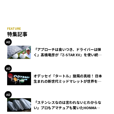
特集記事
「アプローチは食いつき、ドライバーは弾
く」髙橋竜彦が『Z-STAR XV』を使い続け
る理由
オデッセイ『タートル』旋風の真相！ 日本
生まれの新世代ミッドマレットが世界を席
巻
「ステンレスなのは言われないとわからな
い」プロもアマチュアも驚いたHONMA
WEDGEの打感とスピン