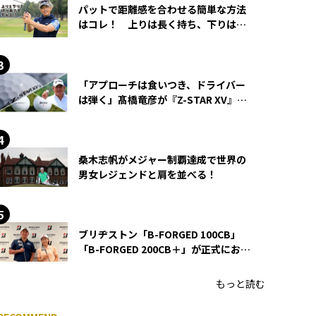
パットで距離感を合わせる簡単な方法
はコレ！ 上りは長く持ち、下りは短
く持つ！
「アプローチは食いつき、ドライバー
は弾く」髙橋竜彦が『Z-STAR XV』を
使い続ける理由
桑木志帆がメジャー制覇達成で世界の
男女レジェンドと肩を並べる！
ブリヂストン「B-FORGED 100CB」
「B-FORGED 200CB＋」が正式にお披
露目！ あのアイアンの正体がついに
明らかに！
もっと読む