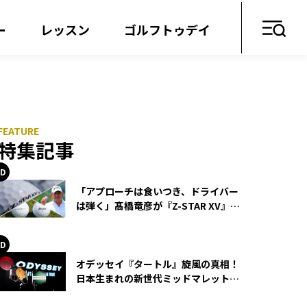
ー
レッスン
ゴルフトゥデイ
特集記事
「アプローチは食いつき、ドライバー
は弾く」髙橋竜彦が『Z-STAR XV』を
使い続ける理由
オデッセイ『タートル』旋風の真相！
日本生まれの新世代ミッドマレットが
世界を席巻