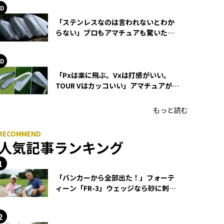
「ステンレスなのは言われないとわか
らない」プロもアマチュアも驚いた
HONMA WEDGEの打感とスピン
「Pxは楽に飛ぶ。Vxは打感がいい。
TOUR Vはカッコいい」アマチュアが選
ぶHONMA「T//WORLD アイアン」
もっと読む
人気記事ランキング
「バンカーから全部出た！」フォーテ
ィーン「FR-3」ウェッジなら砂に刺さ
らず脱出できる？