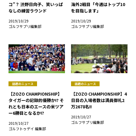
コ”？ 渋野日向子、笑いっぱ
海外2戦目「今週はトップ10
なしの練習ラウンド
を目指します」
2019/10/29
2019/10/29
ゴルフサプリ編集部
ゴルフサプリ編集部
話題のニュース
話題のニュース
【ZOZO CHAMPIONSHIP】
【ZOZO CHAMPIONSHIP】4
タイガーの記録的優勝か!? そ
日目の入場者数は満員御礼2
れとも日本のエースの米ツア
万2678名!!
ー6勝目となるか!?
2019/10/27
ゴルフサプリ編集部
2019/10/27
ゴルフトゥデイ 編集部