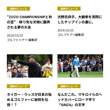
話題のニュース
話題のニュース
“ZOZO CHAMPIONSHIPと秋
渋野日向子、大観衆を笑顔に
の空”…移り気な天候に翻弄
したチップインの裏に。
される夢の大会
2019/10/25
ゴルフサプリ編集部
2019/10/25
ゴルフトゥデイ 編集部
話題のニュース
話題のニュース
タイガー・ウッズが日本の悩
なんだこれ。マキロイらのヘ
めるゴルファーに秘技を伝
ッドカバーにローマ字で
授！？
「GINZA」の文字