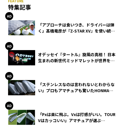
特集記事
「アプローチは食いつき、ドライバーは弾
く」髙橋竜彦が『Z-STAR XV』を使い続け
る理由
オデッセイ『タートル』旋風の真相！ 日本
生まれの新世代ミッドマレットが世界を席
巻
「ステンレスなのは言われないとわからな
い」プロもアマチュアも驚いたHONMA
WEDGEの打感とスピン
「Pxは楽に飛ぶ。Vxは打感がいい。TOUR
Vはカッコいい」アマチュアが選ぶ
HONMA「T//WORLD アイアン」