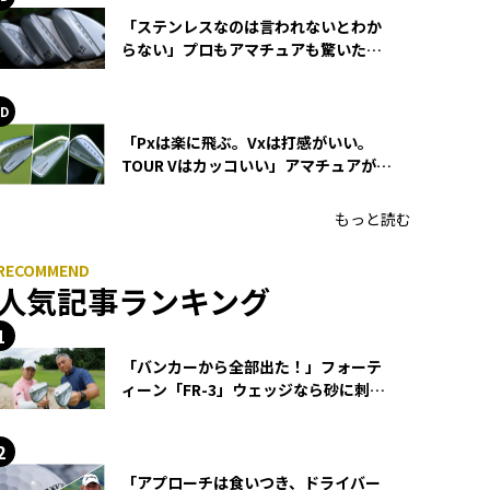
「ステンレスなのは言われないとわか
らない」プロもアマチュアも驚いた
HONMA WEDGEの打感とスピン
「Pxは楽に飛ぶ。Vxは打感がいい。
TOUR Vはカッコいい」アマチュアが選
ぶHONMA「T//WORLD アイアン」
もっと読む
人気記事ランキング
「バンカーから全部出た！」フォーテ
ィーン「FR-3」ウェッジなら砂に刺さ
らず脱出できる？
「アプローチは食いつき、ドライバー