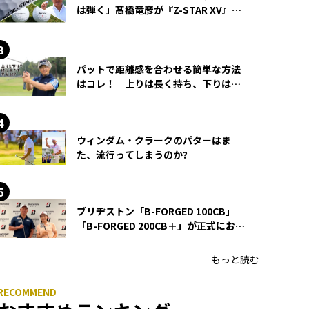
は弾く」髙橋竜彦が『Z-STAR XV』を
使い続ける理由
パットで距離感を合わせる簡単な方法
はコレ！ 上りは長く持ち、下りは短
く持つ！
ウィンダム・クラークのパターはま
た、流行ってしまうのか?
ブリヂストン「B-FORGED 100CB」
「B-FORGED 200CB＋」が正式にお披
露目！ あのアイアンの正体がついに
明らかに！
もっと読む