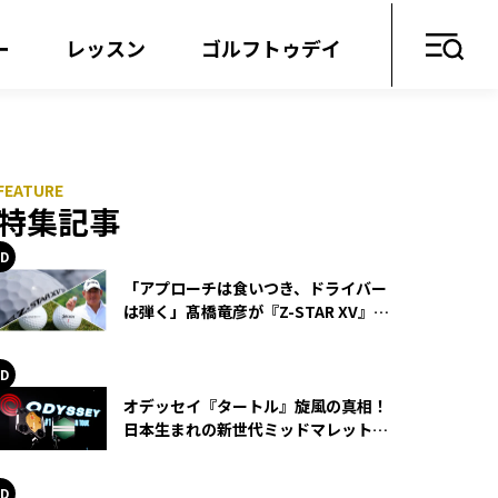
ー
レッスン
ゴルフトゥデイ
特集記事
「アプローチは食いつき、ドライバー
は弾く」髙橋竜彦が『Z-STAR XV』を
使い続ける理由
オデッセイ『タートル』旋風の真相！
日本生まれの新世代ミッドマレットが
世界を席巻