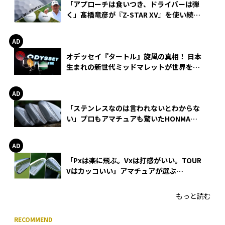
「アプローチは食いつき、ドライバーは弾
く」髙橋竜彦が『Z-STAR XV』を使い続け
る理由
オデッセイ『タートル』旋風の真相！ 日本
生まれの新世代ミッドマレットが世界を席
巻
「ステンレスなのは言われないとわからな
い」プロもアマチュアも驚いたHONMA
WEDGEの打感とスピン
「Pxは楽に飛ぶ。Vxは打感がいい。TOUR
Vはカッコいい」アマチュアが選ぶ
HONMA「T//WORLD アイアン」
もっと読む