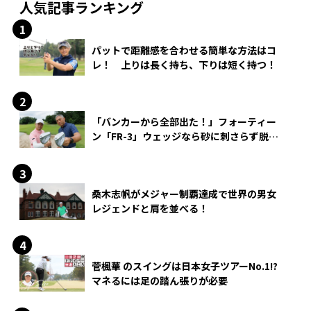
人気記事ランキング
パットで距離感を合わせる簡単な方法はコ
レ！ 上りは長く持ち、下りは短く持つ！
「バンカーから全部出た！」フォーティー
ン「FR-3」ウェッジなら砂に刺さらず脱出
できる？
桑木志帆がメジャー制覇達成で世界の男女
レジェンドと肩を並べる！
菅楓華 のスイングは日本女子ツアーNo.1!?
マネるには足の踏ん張りが必要