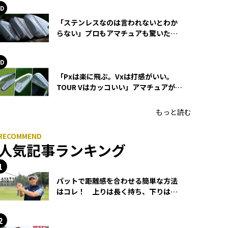
「ステンレスなのは言われないとわか
らない」プロもアマチュアも驚いた
HONMA WEDGEの打感とスピン
「Pxは楽に飛ぶ。Vxは打感がいい。
TOUR Vはカッコいい」アマチュアが選
ぶHONMA「T//WORLD アイアン」
もっと読む
人気記事ランキング
パットで距離感を合わせる簡単な方法
はコレ！ 上りは長く持ち、下りは短
く持つ！