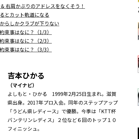
& 右肩かぶりのアドレスをなくそう！
るとカット軌道になる
からしかクラブが下りない
束事はなに？（1/3）
束事はなに？（2/3）
束事はなに？（3/3）
吉本ひかる
（マイナビ）
よしもと・ひかる 1999年2月25日生まれ。滋賀
県出身。2017年プロ入会。同年のステップアップ
「うどん県レディース」で優勝。今季は「KTT杯
バンテリンレディス」２位など６回のトップ１０
フィニッシュ。