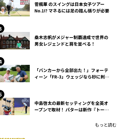
菅楓華 のスイングは日本女子ツアー
No.1!? マネるには足の踏ん張りが必要
桑木志帆がメジャー制覇達成で世界の
男女レジェンドと肩を並べる！
「バンカーから全部出た！」フォーテ
ィーン「FR-3」ウェッジなら砂に刺さ
らず脱出できる？
中島啓太の最新セッティングを全英オ
ープンで取材！ パターは新作『トーチ
ド』を投入
もっと読む