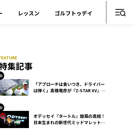
ー
レッスン
ゴルフトゥデイ
特集記事
「アプローチは食いつき、ドライバー
は弾く」髙橋竜彦が『Z-STAR XV』を
使い続ける理由
オデッセイ『タートル』旋風の真相！
日本生まれの新世代ミッドマレットが
世界を席巻