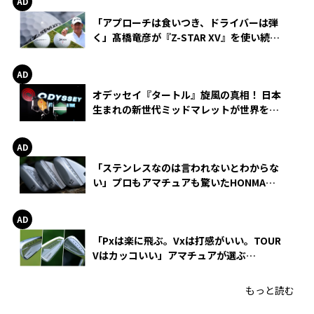
「アプローチは食いつき、ドライバーは弾
く」髙橋竜彦が『Z-STAR XV』を使い続け
る理由
オデッセイ『タートル』旋風の真相！ 日本
生まれの新世代ミッドマレットが世界を席
巻
「ステンレスなのは言われないとわからな
い」プロもアマチュアも驚いたHONMA
WEDGEの打感とスピン
「Pxは楽に飛ぶ。Vxは打感がいい。TOUR
Vはカッコいい」アマチュアが選ぶ
HONMA「T//WORLD アイアン」
もっと読む